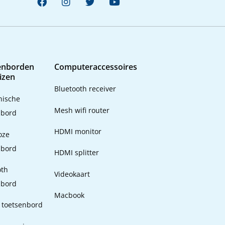
enborden
Computeraccessoires
izen
Bluetooth receiver
ische
Mesh wifi router
nbord
HDMI monitor
oze
nbord
HDMI splitter
oth
Videokaart
nbord
Macbook
 toetsenbord