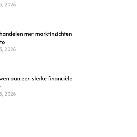
3, 2026
r »
handelen met marktinzichten
pto
3, 2026
r »
wen aan een sterke financiële
t
3, 2026
r »