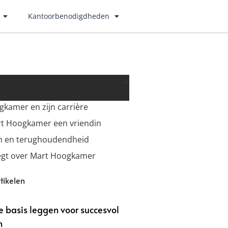
Kantoorbenodigdheden
kamer en zijn carrière
rt Hoogkamer een vriendin
en en terughoudendheid
zegt over Mart Hoogkamer
tikelen
ke basis leggen voor succesvol
n