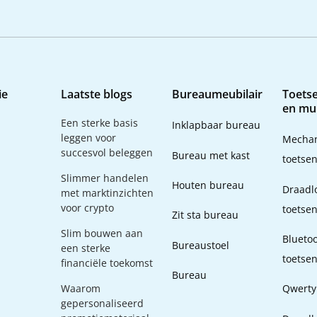
ie
Laatste blogs
Bureaumeubilair
Toets
en mu
Een sterke basis
Inklapbaar bureau
leggen voor
Mechan
succesvol beleggen
Bureau met kast
toetse
Slimmer handelen
Houten bureau
Draadl
met marktinzichten
voor crypto
toetse
Zit sta bureau
Slim bouwen aan
Blueto
Bureaustoel
een sterke
toetse
financiële toekomst
Bureau
Waarom
Qwerty
gepersonaliseerd