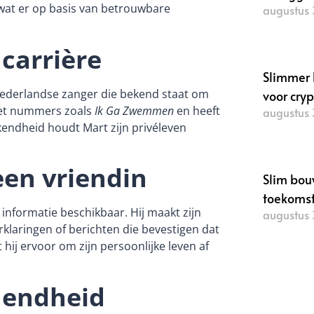
e wat er op basis van betrouwbare
augustus 
Lees verde
carrière
Slimmer 
ederlandse zanger die bekend staat om
voor cry
 met nummers zoals
Ik Ga Zwemmen
en heeft
augustus 
endheid houdt Mart zijn privéleven
Lees verde
en vriendin
Slim bou
toekoms
informatie beschikbaar. Hij maakt zijn
augustus 
erklaringen of berichten die bevestigen dat
Lees verde
t hij ervoor om zijn persoonlijke leven af
dendheid