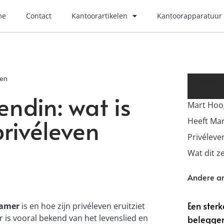
me
Contact
Kantoorartikelen
Kantoorapparatuur
Inhoud
ven
ndin: wat is
Mart Hoog
privéleven
Heeft Ma
Privélev
Wat dit 
Andere ar
Een ster
kamer
is en hoe zijn privéleven eruitziet
r is vooral bekend van het levenslied en
belegge