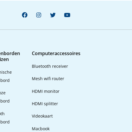
enborden
Computeraccessoires
izen
Bluetooth receiver
ische
Mesh wifi router
nbord
HDMI monitor
oze
nbord
HDMI splitter
oth
Videokaart
nbord
Macbook