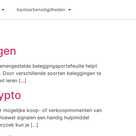
Kantoorbenodigdheden
gen
samengestelde beleggingsportefeuille helpt
’s. Door verschillende soorten beleggingen te
il leren […]
ypto
ver mogelijke koop- of verkoopmomenten van
 Hoewel signalen een handig hulpmiddel
erzoek kun je […]