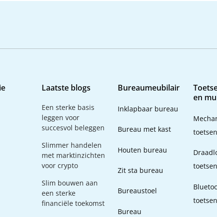
ie
Laatste blogs
Bureaumeubilair
Toets
en mu
Een sterke basis
Inklapbaar bureau
leggen voor
Mechan
succesvol beleggen
Bureau met kast
toetse
Slimmer handelen
Houten bureau
Draadl
met marktinzichten
voor crypto
toetse
Zit sta bureau
Slim bouwen aan
Blueto
Bureaustoel
een sterke
toetse
financiële toekomst
Bureau