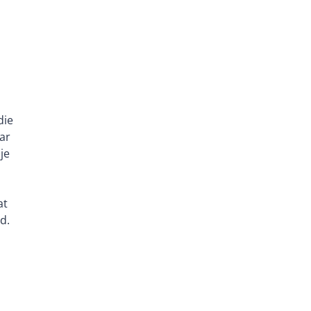
die
aar
je
at
d.