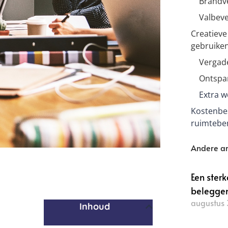
Brandve
Valbeve
Creatiev
gebruiken
Vergad
Ontspa
Extra w
Kostenbe
ruimtebe
Andere ar
Een ster
belegge
augustus 
Inhoud
Lees verde