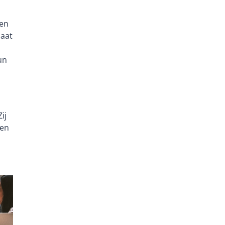
een
maat
un
ij
 en