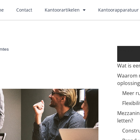
me
Contact
Kantoorartikelen
Kantoorapparatuur
Inhoud
imtes
Wat is e
Waarom m
oplossing
Meer r
Flexibil
Mezzanine
letten?
Constru