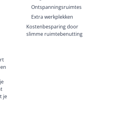
Ontspanningsruimtes
Extra werkplekken
Kostenbesparing door
slimme ruimtebenutting
rt
 en
je
at
t je