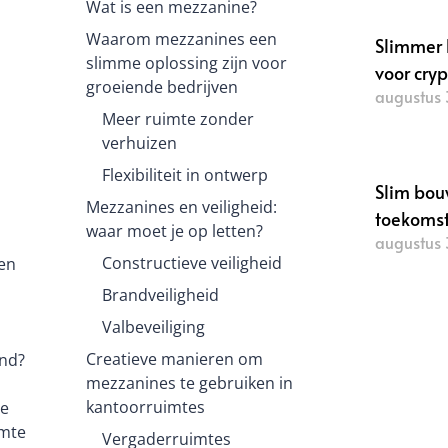
Wat is een mezzanine?
Waarom mezzanines een
Slimmer 
slimme oplossing zijn voor
voor cry
groeiende bedrijven
augustus 
Meer ruimte zonder
Lees verde
verhuizen
Flexibiliteit in ontwerp
Slim bou
Mezzanines en veiligheid:
toekoms
waar moet je op letten?
augustus 
Constructieve veiligheid
een
Lees verde
Brandveiligheid
n
Valbeveiliging
Creatieve manieren om
and?
mezzanines te gebruiken in
kantoorruimtes
ne
imte
Vergaderruimtes