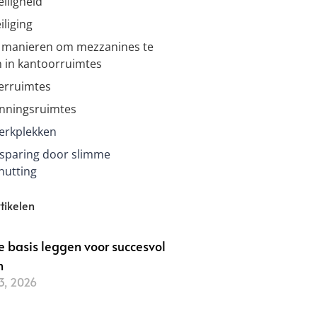
iligheid
iliging
e manieren om mezzanines te
 in kantoorruimtes
erruimtes
nningsruimtes
erkplekken
sparing door slimme
nutting
tikelen
ke basis leggen voor succesvol
n
3, 2026
r »