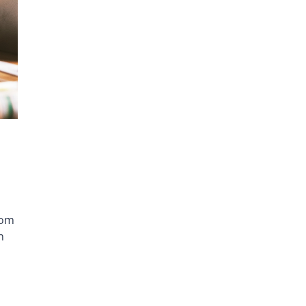
n
 om
n