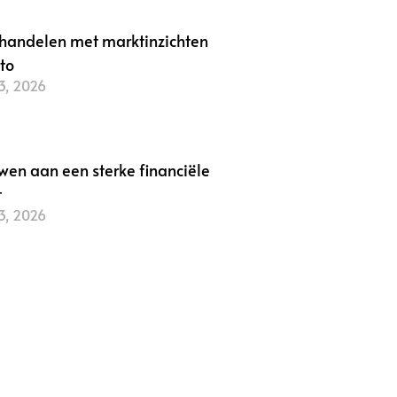
handelen met marktinzichten
pto
3, 2026
r »
wen aan een sterke financiële
t
3, 2026
r »