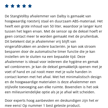





De StangVollby afvalemmer van Dalby is gemaakt van
hoogwaardig roestvrij staal en duurzaam ABS-materiaal. Het
heeft een grote inhoud van 50 liter, waardoor je langer kunt
tussen het legen ervan. Met de sensor op de deksel hoeft er
geen contact meer te worden gemaakt met de prullenbak.
Dit betekent dat je afvalemmer vrij blijft van
vingerafdrukken en andere bacteriën. Je kan ook stroom
besparen door de automatische timer functie die je kan
instellen om te sluiten na een bepaalde tijd. Deze
afvalemmer is ideaal voor iedereen die hygiëne en gemak
wil combineren. Je kan de deksel gemakkelijk openen met je
voet of hand en zal nooit meer met je vuile handen in
contact komen met het afval. Met het minimalistisch design
en de hoogwaardige materialen is deze afvalemmer een
stijlvolle toevoeging aan elke ruimte. Bovendien is het ook
een milieuvriendelijke optie als je je afval wilt scheiden.
Door experts hoog aanbevolen en deskundigen zijn het er
mee eens! Op nummer 1 best geteste product.