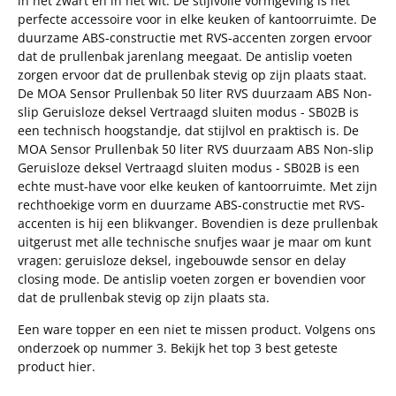
in het zwart en in het wit. De stijlvolle vormgeving is het
perfecte accessoire voor in elke keuken of kantoorruimte. De
duurzame ABS-constructie met RVS-accenten zorgen ervoor
dat de prullenbak jarenlang meegaat. De antislip voeten
zorgen ervoor dat de prullenbak stevig op zijn plaats staat.
De MOA Sensor Prullenbak 50 liter RVS duurzaam ABS Non-
slip Geruisloze deksel Vertraagd sluiten modus - SB02B is
een technisch hoogstandje, dat stijlvol en praktisch is. De
MOA Sensor Prullenbak 50 liter RVS duurzaam ABS Non-slip
Geruisloze deksel Vertraagd sluiten modus - SB02B is een
echte must-have voor elke keuken of kantoorruimte. Met zijn
rechthoekige vorm en duurzame ABS-constructie met RVS-
accenten is hij een blikvanger. Bovendien is deze prullenbak
uitgerust met alle technische snufjes waar je maar om kunt
vragen: geruisloze deksel, ingebouwde sensor en delay
closing mode. De antislip voeten zorgen er bovendien voor
dat de prullenbak stevig op zijn plaats sta.
Een ware topper en een niet te missen product. Volgens ons
onderzoek op nummer 3. Bekijk het top 3 best geteste
product hier.