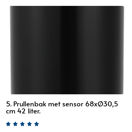
5. Prullenbak met sensor 68xØ30,5
cm 42 liter.




