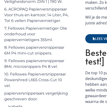
Veiligheidsnorm: DIN 1 | 190 W.
maken. Zo k
verschillen
6. ACROPAQ Papierversnipperaar
Voor thuis en kantoor, 14 Liter, P4,
Wil je de m
Tot 6 vellen Papiervernietiger.
juiste adres
7. Fellowes Papiervernietiger Olie
onderhoud voor
LEES V
papiervernietigers 355ml.
8. Fellowes papierversnipperaar
Beste
6M P4 mini-cut snippers.
test!]
9. Fellowes papierversnipperaar
8Mc microsnippers P4 8 vel.
De top 10 p
10. Fellowes Papierversnipperaar
deskundigen
Powershred LX65 Cross-Cut 10
hebben aang
vel.
welke minde
papierversnipperaars vergelijking
gewaardeerd
geschreven door:
waarna de o
Isabella