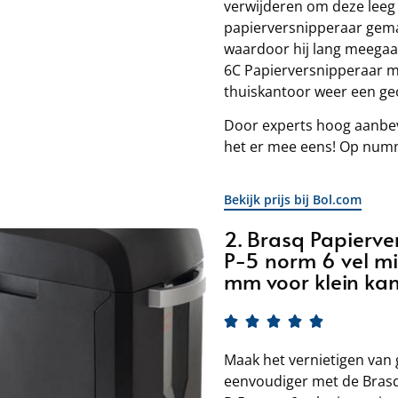
verwijderen om deze leeg
papierversnipperaar gem
waardoor hij lang meegaa
6C Papierversnipperaar ma
thuiskantoor weer een ge
Door experts hoog aanbev
het er mee eens! Op numm
Bekijk prijs bij Bol.com
2. Brasq Papierv
P-5 norm 6 vel mi
mm voor klein kan





Maak het vernietigen van
eenvoudiger met de Bras