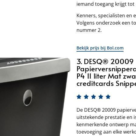
iemand toegang krijgt tot
Kenners, specialisten en e
Volgens onderzoek een t
nummer 2.
Bekijk prijs bij Bol.com
3. DESQ® 20009
Papierversnipper
P4 11 liter Mat z
creditcards Snipp





De DESQ® 20009 papierve
t
uitstekende prestatie en 
kenmerkende ontwerp maak
toevoeging aan elke werk