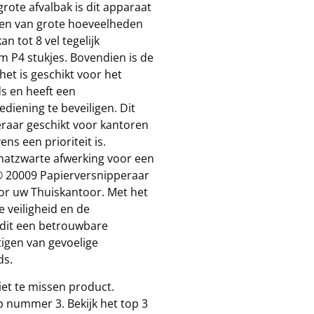
grote afvalbak is dit apparaat
ken van grote hoeveelheden
 tot 8 vel tegelijk
m P4 stukjes. Bovendien is de
et is geschikt voor het
ds en heeft een
ediening te beveiligen. Dit
raar geschikt voor kantoren
ns een prioriteit is.
matzwarte afwerking voor een
Q® 20009 Papierversnipperaar
oor uw Thuiskantoor. Met het
 veiligheid en de
s dit een betrouwbare
tigen van gevoelige
ds.
et te missen product.
 nummer 3. Bekijk het top 3