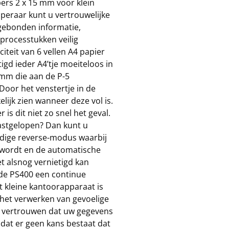
ers 2 x 15 mm voor klein
peraar kunt u vertrouwelijke
gebonden informatie,
processtukken veilig
teit van 6 vellen A4 papier
igd ieder A4’tje moeiteloos in
 mm die aan de P-5
Door het venstertje in de
ijk zien wanneer deze vol is.
 is dit niet zo snel het geval.
vastgelopen? Dan kunt u
dige reverse-modus waarbij
 wordt en de automatische
et alsnog vernietigd kan
de PS400 een continue
t kleine kantoorapparaat is
 het verwerken van gevoelige
 vertrouwen dat uw gegevens
 dat er geen kans bestaat dat