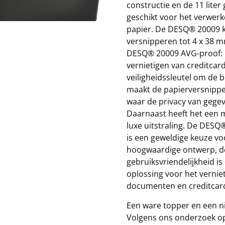
constructie en de 11 liter 
geschikt voor het verwer
papier. De DESQ® 20009 kan
versnipperen tot 4 x 38 m
DESQ® 20009 AVG-proof: h
vernietigen van creditcar
veiligheidssleutel om de b
maakt de papierversnippe
waar de privacy van gegeve
Daarnaast heeft het een 
luxe uitstraling. De DES
is een geweldige keuze v
hoogwaardige ontwerp, de
gebruiksvriendelijkheid i
oplossing voor het vernie
documenten en creditcar
Een ware topper en een ni
Volgens ons onderzoek op