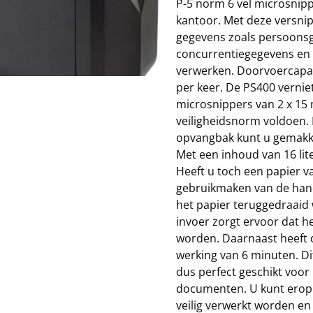
P-5 norm 6 vel microsnipp
kantoor. Met deze versnip
gegevens zoals persoons
concurrentiegegevens en 
verwerken. Doorvoercapaci
per keer. De PS400 verniet
microsnippers van 2 x 15
veiligheidsnorm voldoen. 
opvangbak kunt u gemakkel
Met een inhoud van 16 liter
Heeft u toch een papier 
gebruikmaken van de han
het papier teruggedraaid
invoer zorgt ervoor dat h
worden. Daarnaast heeft 
werking van 6 minuten. Di
dus perfect geschikt voor
documenten. U kunt erop
veilig verwerkt worden en