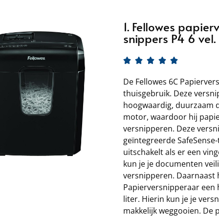
1. Fellowes papie
snippers P4 6 vel.





De Fellowes 6C Papiervers
thuisgebruik. Deze versni
hoogwaardig, duurzaam d
motor, waardoor hij papier
versnipperen. Deze versni
geïntegreerde SafeSense-
uitschakelt als er een vin
kun je je documenten veil
versnipperen. Daarnaast 
Papierversnipperaar een 
liter. Hierin kun je je ve
makkelijk weggooien. De p