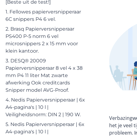
[Beste uit de test!]
1. Fellowes papierversnipperaar
6C snippers P4 6 vel.
2. Brasq Papierversnipperaar
PS400 P-5 norm 6 vel
microsnippers 2 x 15 mm voor
klein kantoor.
3. DESQ® 20009
Papierversnipperaar 8 vel 4 x 38
mm P4 11 liter Mat zwarte
afwerking Ook creditcards
Snipper model AVG-Proof.
4. Nedis Papierversnipperaar | 6x
A4-pagina's | 10 l |
Veiligheidsnorm: DIN 2 | 190 W.
Verbazingwe
5. Nedis Papierversnipperaar | 6x
het je veel
A4-pagina's | 10 l |
probleem. In